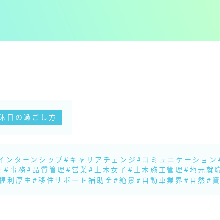
休日の過ごし方
インターンシップ
#キャリアチェンジ
#コミュニケーション
ュ
#事務
#品質管理
#営業
#土木女子
#土木施工管理
#地元就
#福利厚生
#移住サポート補助金
#絶景
#自動車業界
#自然
#