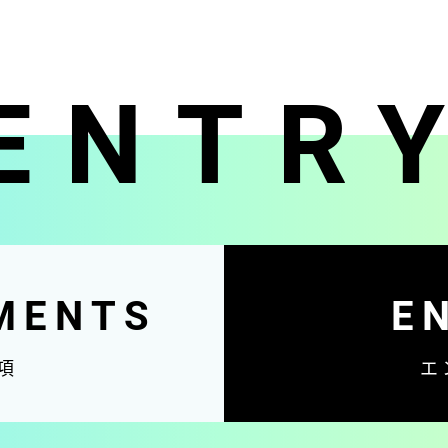
ENTR
MENTS
E
項
エ