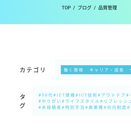
TOP
ブログ
品質管理
カテゴリ
働く環境
キャリア・成長
#50代
#ICT建機
#ICT技術
#アウトドア
#
タ
#やりがい
#ライフスタイル
#リフレッシ
グ
#未経験者
#特別手当
#異業種
#社内制度