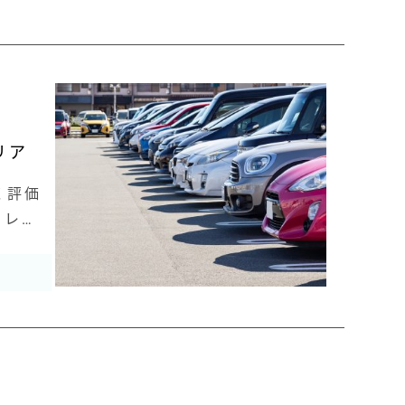
リア
く評価
ャレン