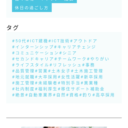
休日の過ごし方
タグ
#50代
#ICT建機
#ICT技術
#アウトドア
#インターンシップ
#キャリアチェンジ
#コミュニケーション
#シニア
#セカンドキャリア
#チームワーク
#やりがい
#ライフスタイル
#リフレッシュ
#事務
#品質管理
#営業
#土木女子
#土木施工管理
#地元就職
#大卒採用
#女性活躍
#新卒採用
#施工管理
#未経験者
#特別手当
#異業種
#社内制度
#福利厚生
#移住サポート補助金
#絶景
#自動車業界
#自然
#資格
#釣り
#高卒採用