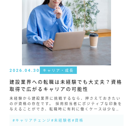
2026.04.30
キャリア・成長
建設業界への転職は未経験でも大丈夫？資格
取得で広がるキャリアの可能性
未経験から建設業界に挑戦するなら、押さえておきたい
のが資格の存在です。 採用担当者にポジティブな印象を
与えることができ、転職時に有利に働くケースは少なく
ありません。資格取得を通して基礎的な知識や技能を身
につけておくことで、現場での理解...
#キャリアチェンジ
#未経験者
#資格