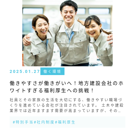
2025.01.27
働く環境
働きやすさが働きがいへ！地方建設会社のホ
ワイトすぎる福利厚生への挑戦！
社員とその家族の生活を大切にする、働きやすい職場づ
くりを進めている会社が注目されています。 土木や建設
業界では近年ますます需要が高まっていますが、その一
方で人手不足が大きな課題です。建設業界に従事しなが
ら「仕事とプライベートの両方を大切に...
#特別手当
#社内制度
#福利厚生