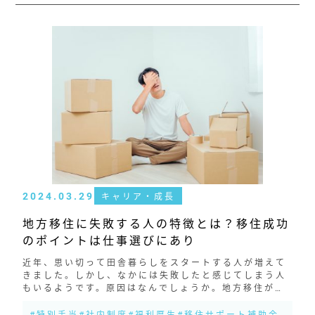
2024.03.29
キャリア・成長
地方移住に失敗する人の特徴とは？移住成功
のポイントは仕事選びにあり
近年、思い切って田舎暮らしをスタートする人が増えて
きました。しかし、なかには失敗したと感じてしまう人
もいるようです。原因はなんでしょうか。地方移住が失
敗する原因、成功させるポイントを紹介します。 地方移
住を後悔させる3つの要因 念願の地...
#特別手当
#社内制度
#福利厚生
#移住サポート補助金