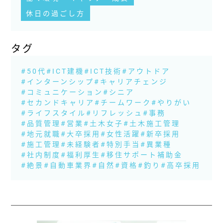
休日の過ごし方
タグ
#50代
#ICT建機
#ICT技術
#アウトドア
#インターンシップ
#キャリアチェンジ
#コミュニケーション
#シニア
#セカンドキャリア
#チームワーク
#やりがい
#ライフスタイル
#リフレッシュ
#事務
#品質管理
#営業
#土木女子
#土木施工管理
#地元就職
#大卒採用
#女性活躍
#新卒採用
#施工管理
#未経験者
#特別手当
#異業種
#社内制度
#福利厚生
#移住サポート補助金
#絶景
#自動車業界
#自然
#資格
#釣り
#高卒採用